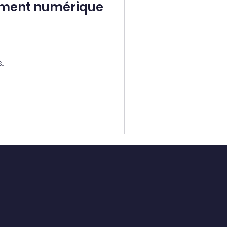
ent numérique
.
É·E