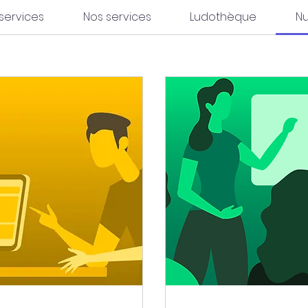
 services
Nos services
Ludothèque
N