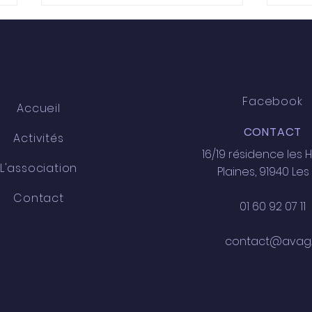
MENU DU SITE
RESTER CONNECT
Facebook
Accueil
Canicule - 11 juillet
CONTACT
Activités
Hora
16/19 résidence les 
mai/
L'association
Plaines, 91940 Les 
Contact
01 60 92 07 11
contact@avag.