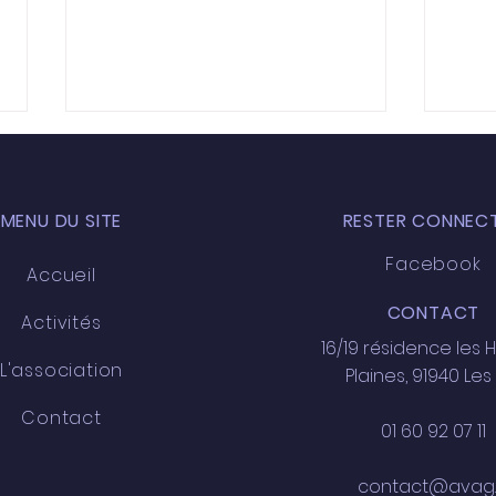
MENU DU SITE
RESTER CONNECT
Facebook
Accueil
Rep
CONTACT
Activités
Club Figurines 2025-2026
16/19 résidence les 
L'association
Plaines, 91940 Les 
Contact
01 60 92 07 11
contact@avag.