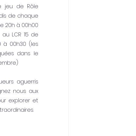
 jeu de Rôle 
dis de chaque 
de 20h à 00h00 
 au LCR 15 de 
à 00h30 (les 
uées dans le 
tembre)
urs aguerris 
gnez nous aux 
ur explorer et 
raordinaires.