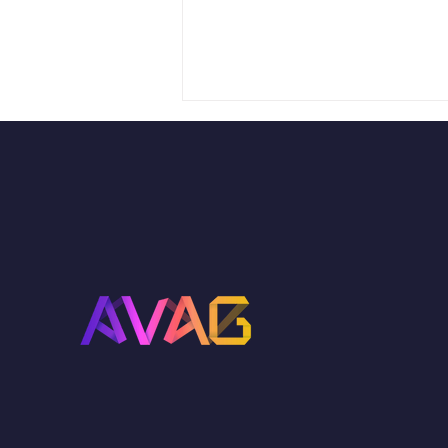
🎲 Soirées Jeux de
société 🎲